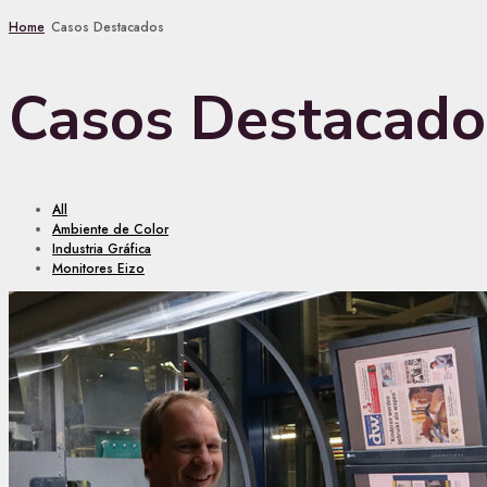
Home
Casos Destacados
Casos Destacado
All
Ambiente de Color
Industria Gráfica
Monitores Eizo